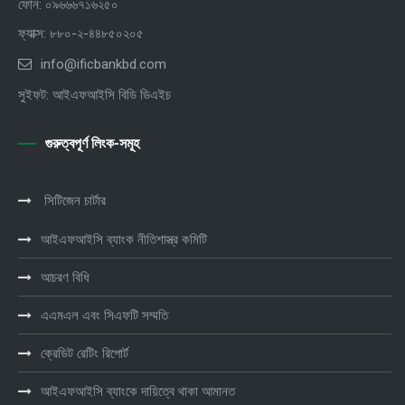
ফোন: ০৯৬৬৬৭১৬২৫০
ফ্যাক্স: ৮৮০-২-৪৪৮৫০২০৫
info@ificbankbd.com
সুইফট: আইএফআইসি বিডি ডিএইচ
গুরুত্বপূর্ণ লিংক-সমূহ
সিটিজেন চার্টার
আইএফআইসি ব্যাংক নীতিশাস্ত্র কমিটি
আচরণ বিধি
এএমএল এবং সিএফটি সম্মতি
ক্রেডিট রেটিং রিপোর্ট
আইএফআইসি ব্যাংকে দায়িত্বে থাকা আমানত