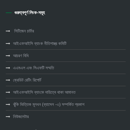
গুরুত্বপূর্ণ লিংক-সমূহ
সিটিজেন চার্টার
আইএফআইসি ব্যাংক নীতিশাস্ত্র কমিটি
আচরণ বিধি
এএমএল এবং সিএফটি সম্মতি
ক্রেডিট রেটিং রিপোর্ট
আইএফআইসি ব্যাংকে দায়িত্বে থাকা আমানত
ঝুঁকি ভিত্তিক মূলধন (ব্যাসেল -৩) সম্পর্কিত প্রকাশ
নিউজলেটার