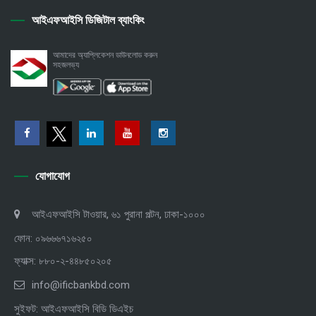
আইএফআইসি ডিজিটাল ব্যাংকিং
আমাদের অ্যাপ্লিকেশন ডাউনলোড করুন
সহজলভ্য
যোগাযোগ
আইএফআইসি টাওয়ার, ৬১ পুরানা পল্টন, ঢাকা-১০০০
ফোন: ০৯৬৬৬৭১৬২৫০
ফ্যাক্স: ৮৮০-২-৪৪৮৫০২০৫
info@ificbankbd.com
সুইফট: আইএফআইসি বিডি ডিএইচ