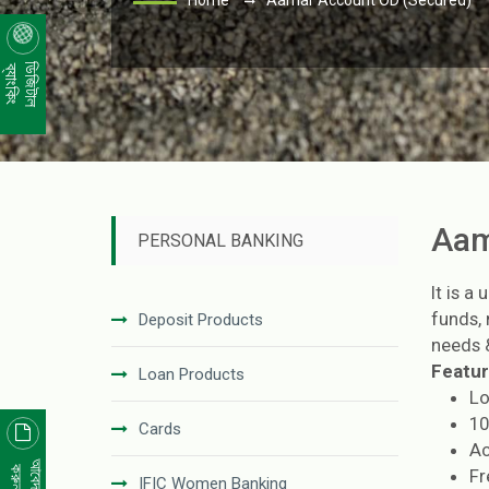
Home
Aamar Account OD (Secured)
ডিজিটাল
ব্যাংকিং
Aam
PERSONAL BANKING
It is a
funds, 
Deposit Products
needs 
Featur
Loan Products
Lo
10
Cards
Ac
আবেদন
করুন
Fr
IFIC Women Banking