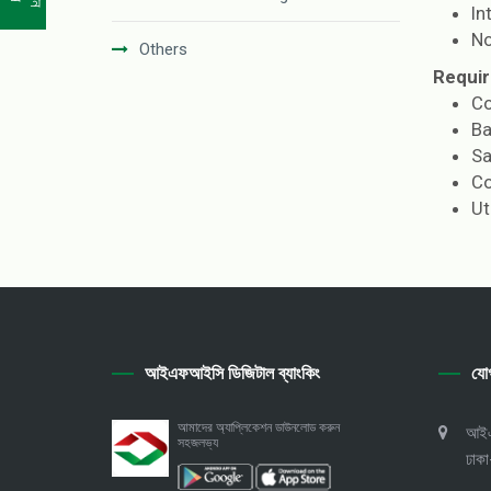
In
No
Others
Requir
Co
Ba
Sa
Co
Ut
আইএফআইসি ডিজিটাল ব্যাংকিং
যো
আমাদের অ্যাপ্লিকেশন ডাউনলোড করুন
আইএফ
সহজলভ্য
ঢাক