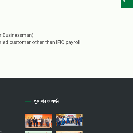
or Businessman)
laried customer other than IFIC payroll
পুরস্কার ও অর্জন
ি