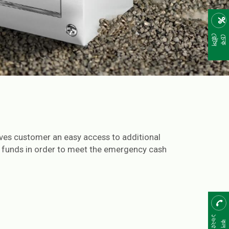
রেটস
চেক
ives customer an easy access to additional
to funds in order to meet the emergency cash
১৬২৫৫
কল