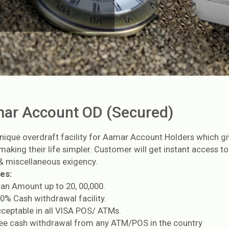
ar Account OD (Secured)
 unique overdraft facility for Aamar Account Holders which g
making their life simpler. Customer will get instant access 
& miscellaneous exigency.
es:
an Amount up to 20, 00,000.
0% Cash withdrawal facility.
ceptable in all VISA POS/ ATMs.
ee cash withdrawal from any ATM/POS in the country