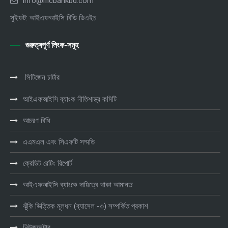
info@ificbankbd.com
সুইফট: আইএফআইসি বিডি ডিএইচ
গুরুত্বপূর্ণ লিংক-সমূহ
সিটিজেন চার্টার
আইএফআইসি ব্যাংক নীতিশাস্ত্র কমিটি
আচরণ বিধি
এএমএল এবং সিএফটি সম্মতি
ক্রেডিট রেটিং রিপোর্ট
আইএফআইসি ব্যাংকে দায়িত্বে থাকা আমানত
ঝুঁকি ভিত্তিক মূলধন (ব্যাসেল -৩) সম্পর্কিত প্রকাশ
নিউজলেটার