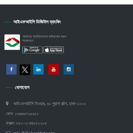
আইএফআইসি ডিজিটাল ব্যাংকিং
আমাদের অ্যাপ্লিকেশন ডাউনলোড করুন
সহজলভ্য
যোগাযোগ
আইএফআইসি টাওয়ার, ৬১ পুরানা পল্টন, ঢাকা-১০০০
ফোন: ০৯৬৬৬৭১৬২৫০
ফ্যাক্স: ৮৮০-২-৪৪৮৫০২০৫