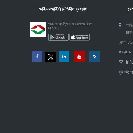
আইএফআইসি ডিজিটাল ব্যাংকিং
যো
আমাদের অ্যাপ্লিকেশন ডাউনলোড করুন
আইএফ
সহজলভ্য
ঢাক
ফোন: ০
ফ্যাক্স:
inf
সুইফট: 