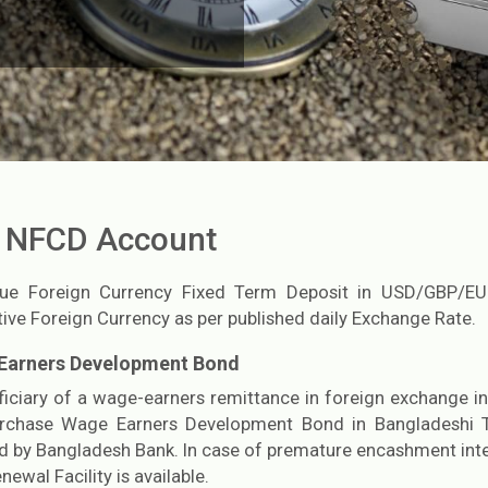
C NFCD Account
ue Foreign Currency Fixed Term Deposit in USD/GBP/EURO
ive Foreign Currency as per published daily Exchange Rate.
Earners Development Bond
ficiary of a wage-earners remittance in foreign exchange 
rchase Wage Earners Development Bond in Bangladeshi Tak
 by Bangladesh Bank. In case of premature encashment intere
newal Facility is available.