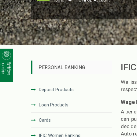
Home
IFIC NFCD Account
IFI
ডিজিটাল
ব্যাংকিং
PERSONAL BANKING
We iss
respect
Deposit Products
Wage 
Loan Products
A bene
can pu
Cards
decided
Auto re
IFIC Women Banking