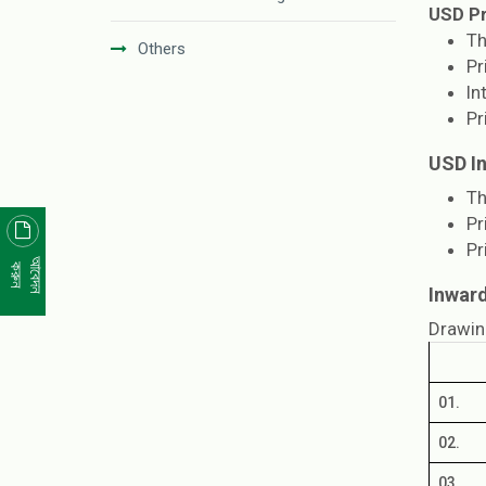
USD P
Th
Others
Pr
In
Pr
USD I
Th
Pr
Pr
আবেদন
করুন
Inwar
Drawin
01.
02.
03.