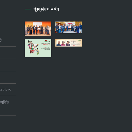
পুরস্কার ও অর্জন
ি
া আমানত
্পর্কিত