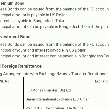
remium Bond
ese Bonds can be issued from the balance of the FC account 
incipal amount is payable in US Dollar.
terest is payable in Bangladesh Taka.
incipal amount can be payable in Bangladesh Taka if the purc
nvestment Bond
ese Bonds can be issued from the balance of the FC account 
incipal amount and interest payable in US Dollar.
incipal amount and interest can be payable in Bangladesh Taka
d Foreign Remittance
g Arrangements with Exchange/Money Transfer Remittance 
Sl. No.
Exchang
IFIC Money Transfer (UK) Ltd
Oman International Exchange LLC, Oman
Placid N. K. Corporation, USA (Global)