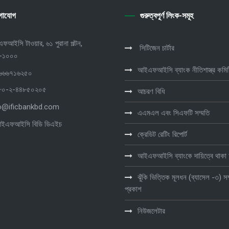
গাযোগ
গুরুত্বপূর্ণ লিংক-সমূহ
আইসি টাওয়ার, ৬১ পুরানা পল্টন,
সিটিজেন চার্টার
া-১০০০
আইএফআইসি ব্যাংক নীতিশাস্ত্র কমিট
৯৬৬৬৭১৬২৫০
 ৮৮০-২-৪৪৮৫০২০৫
আচরণ বিধি
o@ificbankbd.com
এএমএল এবং সিএফটি সম্মতি
আইএফআইসি বিডি ডিএইচ
ক্রেডিট রেটিং রিপোর্ট
আইএফআইসি ব্যাংকে দায়িত্বে থাক
ঝুঁকি ভিত্তিক মূলধন (ব্যাসেল -৩) সম
প্রকাশ
নিউজলেটার