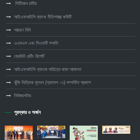
সিটিজেন চার্টার
আইএফআইসি ব্যাংক নীতিশাস্ত্র কমিটি
আচরণ বিধি
এএমএল এবং সিএফটি সম্মতি
ক্রেডিট রেটিং রিপোর্ট
আইএফআইসি ব্যাংকে দায়িত্বে থাকা আমানত
ঝুঁকি ভিত্তিক মূলধন (ব্যাসেল -৩) সম্পর্কিত প্রকাশ
নিউজলেটার
পুরস্কার ও অর্জন