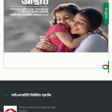
English
আইএফআইসি ডিজিটাল ব্যাংকিং
আমাদের অ্যাপ্লিকেশন ডাউনলোড করুন
সহজলভ্য