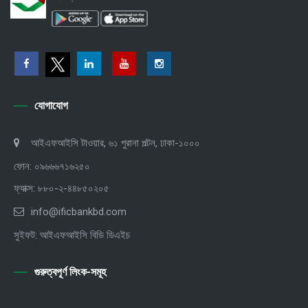
যোগাযোগ
আইএফআইসি টাওয়ার, ৬১ পুরানা পল্টন, ঢাকা-১০০০
ফোন: ০৯৬৬৬৭১৬২৫০
ফ্যাক্স: ৮৮০-২-৪৪৮৫০২০৫
info@ificbankbd.com
সুইফট: আইএফআইসি বিডি ডিএইচ
গুরুত্বপূর্ণ লিংক-সমূহ