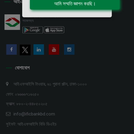
আইএফআইসি ডিজিটাল ব্যাংকিং
আমাদের অ্যাপ্লিকেশন ডাউনলোড করুন
সহজলভ্য
যোগাযোগ
আইএফআইসি টাওয়ার, ৬১ পুরানা পল্টন, ঢাকা-১০০০
ফোন: ০৯৬৬৬৭১৬২৫০
ফ্যাক্স: ৮৮০-২-৪৪৮৫০২০৫
info@ificbankbd.com
সুইফট: আইএফআইসি বিডি ডিএইচ