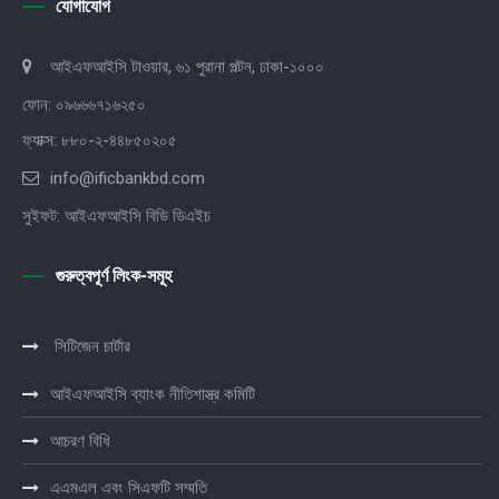
যোগাযোগ
আইএফআইসি টাওয়ার, ৬১ পুরানা পল্টন, ঢাকা-১০০০
ফোন: ০৯৬৬৬৭১৬২৫০
ফ্যাক্স: ৮৮০-২-৪৪৮৫০২০৫
info@ificbankbd.com
সুইফট: আইএফআইসি বিডি ডিএইচ
গুরুত্বপূর্ণ লিংক-সমূহ
সিটিজেন চার্টার
আইএফআইসি ব্যাংক নীতিশাস্ত্র কমিটি
আচরণ বিধি
এএমএল এবং সিএফটি সম্মতি