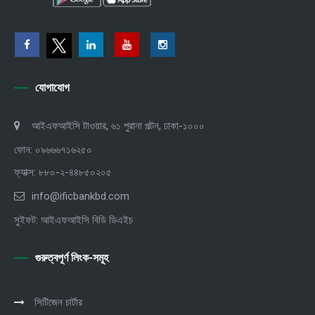
যোগাযোগ
আইএফআইসি টাওয়ার, ৬১ পুরানা পল্টন, ঢাকা-১০০০
ফোন: ০৯৬৬৬৭১৬২৫০
ফ্যাক্স: ৮৮০-২-৪৪৮৫০২০৫
info@ificbankbd.com
সুইফট: আইএফআইসি বিডি ডিএইচ
গুরুত্বপূর্ণ লিংক-সমূহ
সিটিজেন চার্টার