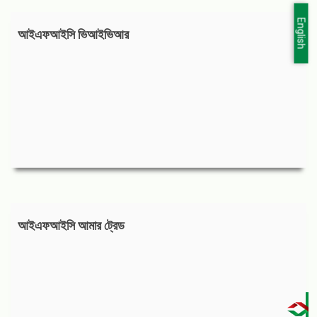
English
আইএফআইসি ভিআইভিআর
আইএফআইসি আমার ট্রেড