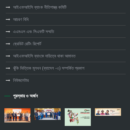
আইএফআইসি ব্যাংক নীতিশাস্ত্র কমিটি
আচরণ বিধি
এএমএল এবং সিএফটি সম্মতি
ক্রেডিট রেটিং রিপোর্ট
আইএফআইসি ব্যাংকে দায়িত্বে থাকা আমানত
ঝুঁকি ভিত্তিক মূলধন (ব্যাসেল -৩) সম্পর্কিত প্রকাশ
নিউজলেটার
পুরস্কার ও অর্জন