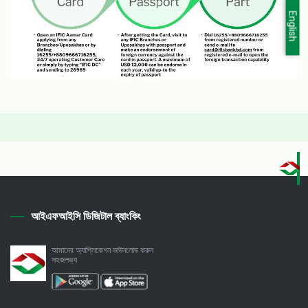
English
আইএফআইসি ডিজিটাল ব্যাংকিং
আমাদের অ্যাপ্লিকেশন ডাউনলোড করুন
সহজলভ্য