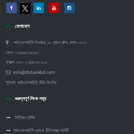
যোগাযোগ
আইএফআইসি টাওয়ার, ৬১ পুরানা পল্টন, ঢাকা-১০০০
ফোন: ০৯৬৬৬৭১৬২৫০
ফ্যাক্স: ৮৮০-২-৪৪৮৫০২০৫
info@ificbankbd.com
সুইফট: আইএফআইসি বিডি ডিএইচ
গুরুত্বপূর্ণ লিংক-সমূহ
সিটিজেন চার্টার
আইএফআইসি ব্যাংক নীতিশাস্ত্র কমিটি