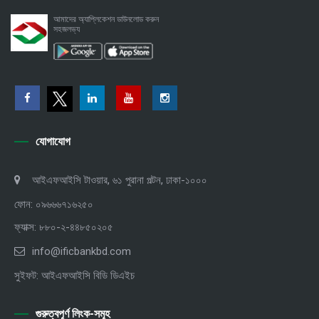
আমাদের অ্যাপ্লিকেশন ডাউনলোড করুন
সহজলভ্য
যোগাযোগ
আইএফআইসি টাওয়ার, ৬১ পুরানা পল্টন, ঢাকা-১০০০
ফোন: ০৯৬৬৬৭১৬২৫০
ফ্যাক্স: ৮৮০-২-৪৪৮৫০২০৫
info@ificbankbd.com
সুইফট: আইএফআইসি বিডি ডিএইচ
গুরুত্বপূর্ণ লিংক-সমূহ