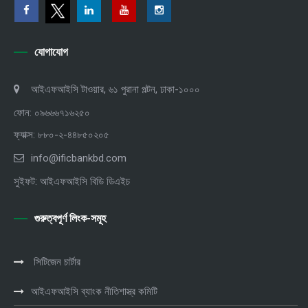
যোগাযোগ
আইএফআইসি টাওয়ার, ৬১ পুরানা পল্টন, ঢাকা-১০০০
ফোন: ০৯৬৬৬৭১৬২৫০
ফ্যাক্স: ৮৮০-২-৪৪৮৫০২০৫
info@ificbankbd.com
সুইফট: আইএফআইসি বিডি ডিএইচ
গুরুত্বপূর্ণ লিংক-সমূহ
সিটিজেন চার্টার
আইএফআইসি ব্যাংক নীতিশাস্ত্র কমিটি